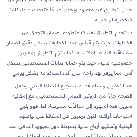
خلال التطبيق غير محدود ويخدم أهدافاً متعددة، سواء كانت
شخصية أو خيرية.
يستخدم التطبيق تقنيات متطورة لضمان التحقق من
الخطوات، حيث يتم قياس عدد الخطوات بشكل دقيق لضمان
مصداقية النقاط المكتسبة. كما يلتزم التطبيق بمعايير
خصوصية عالية، حيث يتم حماية بيانات المستخدمين بشكل
آمن، مما يوفر لهم راحة البال أثناء استخدامه بشكل يومي.
يعد التطبيق وسيلة فعالة لتشجيع النشاط البدني وجعل
الصحة جزءاً من الروتين اليومي للمستخدمين، مع إمكانية
تحويل هذه الجهود إلى مكافآت ملموسة. لذا، فهو يلبي
احتياجات أولئك الذين يرغبون في الحفاظ على لياقتهم
البدنية وتحقيق أرباح مالية بسيطة دون مجهود إضافي، مما
يجعله خياراً ممتازاً لمحبي المشي وأسلوب الحياة الصحي.