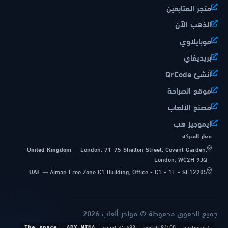
متجر المتابعين
الذهب الآن
موبايلاوي
بريديفاي
أنشئ QrCode
موقع الصراحة
مصنع الألعاب
ايموجيز هب
مقار الشركة
United Kingdom
—
London, 71-75 Shelton Street, Covent Garden,
London, WC2H 9JQ
UAE
—
Ajman Free Zone C1 Building, Office - C1 - 1F - SF12205
جميع الحقوق محفوظة © فولدر ألعاب 2026
·
· count 45,493
· switch 8/100
· partners 1
The space
ADX_MINA